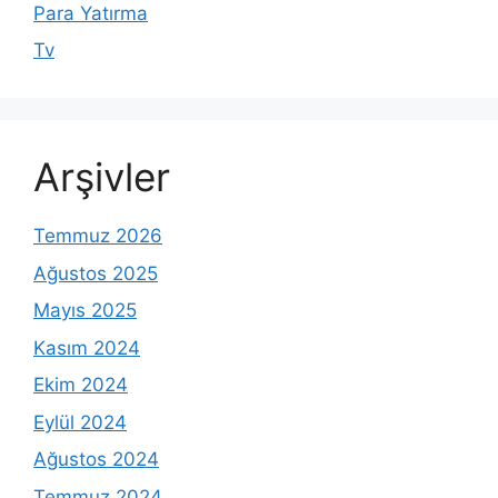
Para Yatırma
Tv
Arşivler
Temmuz 2026
Ağustos 2025
Mayıs 2025
Kasım 2024
Ekim 2024
Eylül 2024
Ağustos 2024
Temmuz 2024