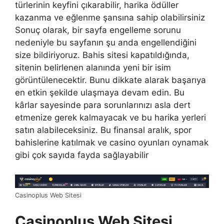
türlerinin keyfini çıkarabilir, harika ödüller
kazanma ve eğlenme şansına sahip olabilirsiniz
Sonuç olarak, bir sayfa engelleme sorunu
nedeniyle bu sayfanın şu anda engellendiğini
size bildiriyoruz. Bahis sitesi kapatıldığında,
sitenin belirlenen alanında yeni bir isim
görüntülenecektir. Bunu dikkate alarak başarıya
en etkin şekilde ulaşmaya devam edin. Bu
kârlar sayesinde para sorunlarınızı asla dert
etmenize gerek kalmayacak ve bu harika yerleri
satın alabileceksiniz. Bu finansal aralık, spor
bahislerine katılmak ve casino oyunları oynamak
gibi çok sayıda fayda sağlayabilir
Casinoplus Web Sitesi
Casinoplus Web Sitesi