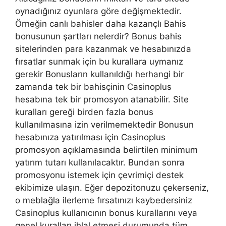
oynadığınız oyunlara göre değişmektedir.
Örneğin canlı bahisler daha kazançlı Bahis
bonusunun şartları nelerdir? Bonus bahis
sitelerinden para kazanmak ve hesabınızda
fırsatlar sunmak için bu kurallara uymanız
gerekir Bonusların kullanıldığı herhangi bir
zamanda tek bir bahisçinin Casinoplus
hesabına tek bir promosyon atanabilir. Site
kuralları gereği birden fazla bonus
kullanılmasına izin verilmemektedir Bonusun
hesabınıza yatırılması için Casinoplus
promosyon açıklamasında belirtilen minimum
yatırım tutarı kullanılacaktır. Bundan sonra
promosyonu istemek için çevrimiçi destek
ekibimize ulaşın. Eğer depozitonuzu çekerseniz,
o meblağla ilerleme fırsatınızı kaybedersiniz
Casinoplus kullanıcının bonus kurallarını veya
genel kuralları ihlal etmesi durumunda tüm