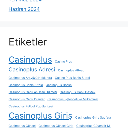
Haziran 2024
Etiketler
Casinoplus
Casino Plus
Casinoplus Adresi
Casinoplus Altyapı
Casinoplus Arayüzü Hakkında
Casino Plus Bahis Sitesi
Casinoplus Bahis Sitesi
Casinoplus Bonus
Casinoplus Canlı Asistan Hizmeti
Casinoplus Canlı Destek
Casinoplus Canlı Oranlar
Casinoplus Eğlenceli ve Mükemmel
Casinoplus Futbol Popülaritesi
Casinoplus Giriş
Casinoplus Giriş Sayfası
Casinoplus Güncel
Casinoplus Güncel Giriş
Casinoplus Güvenilir Mi