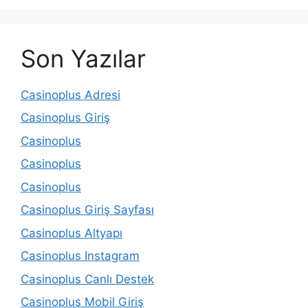
Son Yazılar
Casinoplus Adresi
Casinoplus Giriş
Casinoplus
Casinoplus
Casinoplus
Casinoplus Giriş Sayfası
Casinoplus Altyapı
Casinoplus Instagram
Casinoplus Canlı Destek
Casinoplus Mobil Giriş