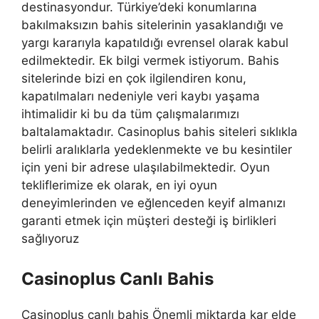
destinasyondur. Türkiye’deki konumlarına
bakılmaksızın bahis sitelerinin yasaklandığı ve
yargı kararıyla kapatıldığı evrensel olarak kabul
edilmektedir. Ek bilgi vermek istiyorum. Bahis
sitelerinde bizi en çok ilgilendiren konu,
kapatılmaları nedeniyle veri kaybı yaşama
ihtimalidir ki bu da tüm çalışmalarımızı
baltalamaktadır. Casinoplus bahis siteleri sıklıkla
belirli aralıklarla yedeklenmekte ve bu kesintiler
için yeni bir adrese ulaşılabilmektedir. Oyun
tekliflerimize ek olarak, en iyi oyun
deneyimlerinden ve eğlenceden keyif almanızı
garanti etmek için müşteri desteği iş birlikleri
sağlıyoruz
Casinoplus Canlı Bahis
Casinoplus canlı bahis Önemli miktarda kar elde