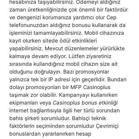
hesabınıza taşıyabilirsiniz. Ödemeyi aldığınız
zaman üretkenliğinizde çok önemli bir faktördür
ve dengenizi korumanıza yardımcı olur Cep
telefonunuzdan aldığınız bonusu kullanarak da
işleminizi tamamlayabilirsiniz. Mobil cihazınıza
kayıt olurken sitede ödül etkinlikleri
yapabilirsiniz. Mevcut düzenlemeler yürürlükte
kalmaya devam ediyor. Lütfen ziyaretiniz
sırasında kullandığınız mobil cihazın size ait
olduğunu doğrulayın. Bazı promosyonlar
yalnızca tek bir IP adresi için geçerlidir. Bundan
dolayı promosyonları bir MFP Casinoplus
taşımak zor olabilir. Kampanyayı kullanırken
ekipmanları veya
Casinoplus bonus etkinliği
internet bağlantısıyla ilgili her türlü sorundan
bahis şirketi sorumludur. Bahisçi teknik
faktörlerin seçiminden sorumludur Çevrimiçi
bonuslardan yararlanırken hesap