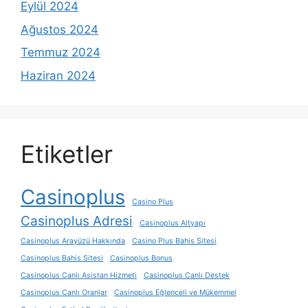
Eylül 2024
Ağustos 2024
Temmuz 2024
Haziran 2024
Etiketler
Casinoplus
Casino Plus
Casinoplus Adresi
Casinoplus Altyapı
Casinoplus Arayüzü Hakkında
Casino Plus Bahis Sitesi
Casinoplus Bahis Sitesi
Casinoplus Bonus
Casinoplus Canlı Asistan Hizmeti
Casinoplus Canlı Destek
Casinoplus Canlı Oranlar
Casinoplus Eğlenceli ve Mükemmel