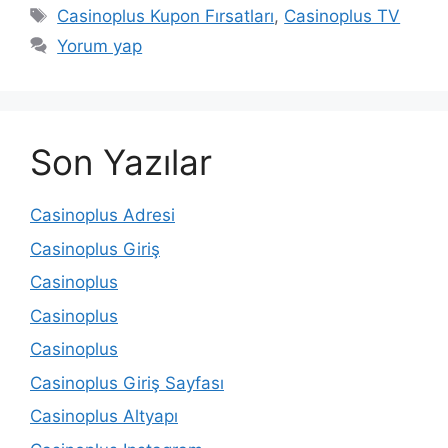
Etiketler
Casinoplus Kupon Fırsatları
,
Casinoplus TV
Yorum yap
Son Yazılar
Casinoplus Adresi
Casinoplus Giriş
Casinoplus
Casinoplus
Casinoplus
Casinoplus Giriş Sayfası
Casinoplus Altyapı