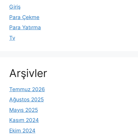
Giriş
Para Çekme
Para Yatırma
Tv
Arşivler
Temmuz 2026
Ağustos 2025
Mayıs 2025
Kasım 2024
Ekim 2024