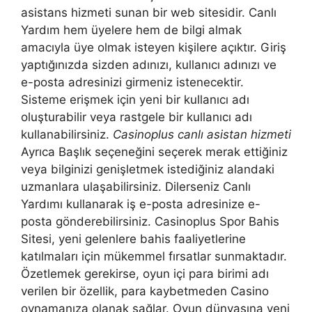
asistans hizmeti sunan bir web sitesidir. Canlı
Yardım hem üyelere hem de bilgi almak
amacıyla üye olmak isteyen kişilere açıktır. Giriş
yaptığınızda sizden adınızı, kullanıcı adınızı ve
e-posta adresinizi girmeniz istenecektir.
Sisteme erişmek için yeni bir kullanıcı adı
oluşturabilir veya rastgele bir kullanıcı adı
kullanabilirsiniz.
Casinoplus canlı asistan hizmeti
Ayrıca Başlık seçeneğini seçerek merak ettiğiniz
veya bilginizi genişletmek istediğiniz alandaki
uzmanlara ulaşabilirsiniz. Dilerseniz Canlı
Yardımı kullanarak iş e-posta adresinize e-
posta gönderebilirsiniz. Casinoplus Spor Bahis
Sitesi, yeni gelenlere bahis faaliyetlerine
katılmaları için mükemmel fırsatlar sunmaktadır.
Özetlemek gerekirse, oyun içi para birimi adı
verilen bir özellik, para kaybetmeden Casino
oynamanıza olanak sağlar. Oyun dünyasına yeni