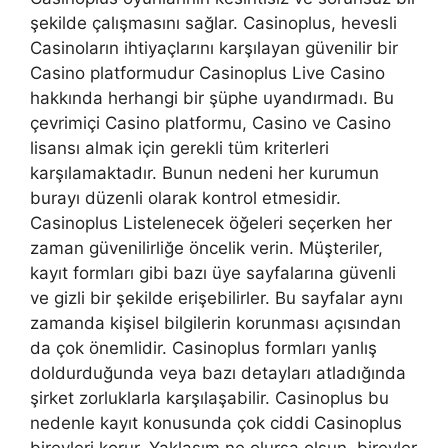
şekilde çalışmasını sağlar. Casinoplus, hevesli
Casinoların ihtiyaçlarını karşılayan güvenilir bir
Casino platformudur Casinoplus Live Casino
hakkında herhangi bir şüphe uyandırmadı. Bu
çevrimiçi Casino platformu, Casino ve Casino
lisansı almak için gerekli tüm kriterleri
karşılamaktadır. Bunun nedeni her kurumun
burayı düzenli olarak kontrol etmesidir.
Casinoplus Listelenecek öğeleri seçerken her
zaman güvenilirliğe öncelik verin. Müşteriler,
kayıt formları gibi bazı üye sayfalarına güvenli
ve gizli bir şekilde erişebilirler. Bu sayfalar aynı
zamanda kişisel bilgilerin korunması açısından
da çok önemlidir. Casinoplus formları yanlış
doldurduğunda veya bazı detayları atladığında
şirket zorluklarla karşılaşabilir. Casinoplus bu
nedenle kayıt konusunda çok ciddi Casinoplus