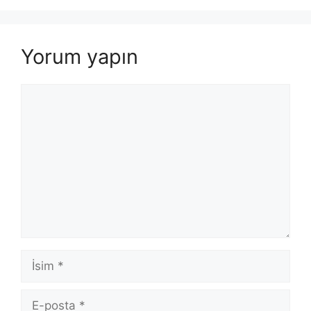
Yorum yapın
Yorum
İsim
E-