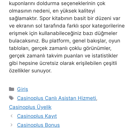
kuponlarını doldurma seçeneklerinin çok
olmasının nedeni, en yüksek kaliteyi
sağlamaktır. Spor kitabının basit bir düzeni var
ve ekranın sol tarafında farklı spor kategorilerine
erişmek için kullanabileceğiniz bazı düğmeler
bulacaksınız. Bu platform, genel bakışlar, oyun
tabloları, gerçek zamanlı çoklu görünümler,
gerçek zamanlı takvim puanları ve istatistikler
gibi hepsine ücretsiz olarak erişilebilen çeşitli
özellikler sunuyor.
Kategoriler
Giriş
Etiketler
Casinoplus Canlı Asistan Hizmeti
,
Casinoplus Üyelik
Casinoplus Kayıt
Casinoplus Bonus