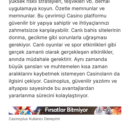
yüksek riskli stratejileri, teşvikleri vb. derhal
uygulamaya koyun. Özetle memnunlar ve
memnunlar. Bu çevrimiçi Casino platformu
güvenilir bir yapıya sahiptir ve ihtiyaçlarınızı
zahmetsizce karşılayabilir. Canlı bahis sitelerinin
donma, gecikme gibi sorunlarla uğraşması
gerekiyor. Canlı oyunlar ve spor etkinlikleri gibi
gerçek zamanlı olarak gerçekleşen etkinlikler,
anında müdahale gerektirir. Aynı zamanda
büyük şansları ve muhtemelen kısa zaman
aralıklarını kaybetmek istemeyen Casinoların da
ilgisini çekiyor. Casinoplus, güvenilir yazılımı ve
altyapısı sayesinde bu avantajlardan
yararlanma sürecini kolaylaştırıyor.
Casinoplus Kullanıcı Deneyimi