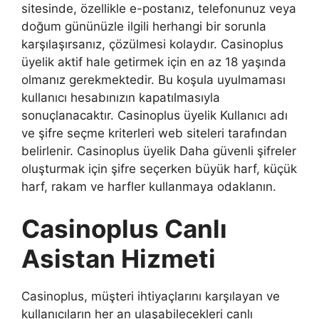
sitesinde, özellikle e-postanız, telefonunuz veya
doğum gününüzle ilgili herhangi bir sorunla
karşılaşırsanız, çözülmesi kolaydır. Casinoplus
üyelik aktif hale getirmek için en az 18 yaşında
olmanız gerekmektedir. Bu koşula uyulmaması
kullanıcı hesabınızın kapatılmasıyla
sonuçlanacaktır. Casinoplus üyelik Kullanıcı adı
ve şifre seçme kriterleri web siteleri tarafından
belirlenir. Casinoplus üyelik Daha güvenli şifreler
oluşturmak için şifre seçerken büyük harf, küçük
harf, rakam ve harfler kullanmaya odaklanın.
Casinoplus Canlı
Asistan Hizmeti
Casinoplus, müşteri ihtiyaçlarını karşılayan ve
kullanıcıların her an ulaşabilecekleri canlı