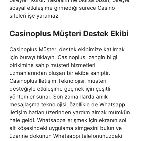
bireyleri korur. Yaklaşım ne olursa olsun, bireyler
sosyal etkileşime girmediği sürece Casino
siteleri işe yaramaz.
Casinoplus Müşteri Destek Ekibi
Casinoplus Müşteri destek ekibimize katılmak
için burayı tıklayın. Casinoplus, zengin bilgi
birikimine sahip müşteri hizmetleri
uzmanlarından oluşan bir ekibe sahiptir.
Casinoplus İletişim Teknolojisi, müşteri
desteğiyle etkileşime geçmek için çeşitli
yöntemler sunar. Son zamanlarda anlık
mesajlaşma teknolojisi, özellikle de Whatsapp
iletişim hatları üzerinden yardım almak mümkün
hale geldi. Whatsappa erişmek için ekranın sol
alt köşesindeki uygulama simgesini bulun ve
üzerine dokunun Whatsappı telefonunuzdaki