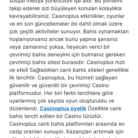
sosyal medya yöneticisini işe aldı. Bu yöntemi
takip ederek sizi büyüleyen konuları kolaylıkla
kavrayabilirsiniz. Casinoplus etkinlikler, oyunlar
ve en son güncellemeler de dahil olmak üzere
çok çeşitli aktiviteler sunuyor. Bahis oynamaktan
hoşlanıyorsanız ancak bunu yapma şansınız
veya zamanınız yoksa, heyecan verici bir
çevrimiçi bahis deneyimi için bulmanız gereken
çevrimiçi bahis sitesi burasıdır.
Casinoplus hızlı
ve etkili
Sağladıkları canlı bahis siteleri genellikle
ilk tercihtir. Casinoplus, bu hizmeti sağlayan
güvenilir ve güvenilir bir çevrimiçi Casino
platformudur. Her biri farklı tercihlere göre
uyarlanmış çok sayıda oyun oluşturuldu ve
düzenlendi.
Casinoplus üyelik
Özellikle canlı
bahis tercih edilen bir Casino türüdür.
Casinoplus canlı bahis platformları arasında en
cazip oranları sunuyor. Kazançları artırmak için