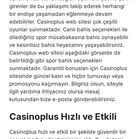
girenler de bu yaklaşımı takip ederek herhangi
bir endişe yaşamadan eğlenmeye devam
edebilirler. Casinoplus web sitesi çok çeşitli
oyunlar sunmaktadır. Canlı bahis seçenekleri ile
dilediğiniz spor müsabakasına bahis oynayabilir
ve kesintisiz bahis heyecanını yaşayabilirsiniz.
Casinoplus web sitesi aşağıdaki görselde de
belirtildiği gibi spor bahis seçenekleri
sunmaktadır. Garantili bonusları için Casinoplus
sitesinde güncel kalın ve hiçbir turnuvayı veya
promosyonu kaçırmayın. Bilginiz olsun, siteyle
ilgili yardıma ihtiyacınız olursa mesaj
kutusundan bize e-posta gönderebilirsiniz.
Casinoplus Hızlı ve Etkili
Casinoplus hızlı ve etkili bir şekilde güvenilir bir