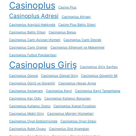
Casinoplus
Casino Plus
Casinoplus Adresi
Casinoplus Altyapı
Casinoplus Arayüzü Hakkında
Casino Plus Bahis Sitesi
Casinoplus Bahis Sitesi
Casinoplus Bonus
Casinoplus Canlı Asistan Hizmeti
Casinoplus Canlı Destek
Casinoplus Canlı Oranlar
Casinoplus Eğlenceli ve Mükemmel
Casinoplus Futbol Popülaritesi
Casinoplus Giriş
Casinoplus Giriş Sayfası
Casinoplus Güncel
Casinoplus Güncel Giriş
Casinoplus Güvenilir Mi
Casinoplus Güçlü ve Güvenilir
Casinoplus Hesap Açma
Casinoplus Instagram
Casinoplus Kayıt
Casinoplus Kayıt Tamamlama
Casinoplus Kaç Oldu
Casinoplus Kullanıcı Bonusları
Casinoplus Kullanıcı Dostu
Casinoplus Kupon Fırsatları
Casinoplus Mobil Giriş
Casinoplus Müşteri Hizmetleri
Casinoplus Oyun Endüstrisinde
Casinoplus Oyun Sitesi
Casinoplus Rulet Oyunu
Casinoplus Slot Aşamaları