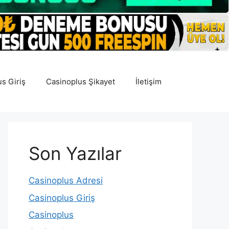
s Giriş
Casinoplus Şikayet
İletişim
Son Yazılar
Casinoplus Adresi
Casinoplus Giriş
Casinoplus