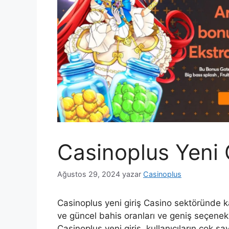
Casinoplus Yeni 
Ağustos 29, 2024
yazar
Casinoplus
Casinoplus yeni giriş Casino sektöründe ka
ve güncel bahis oranları ve geniş seçenek
Casinoplus yeni giriş, kullanıcıların çok sa