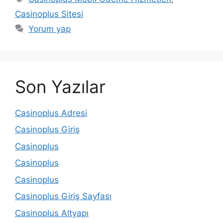
Casinoplus Sitesi
Yorum yap
Son Yazılar
Casinoplus Adresi
Casinoplus Giriş
Casinoplus
Casinoplus
Casinoplus
Casinoplus Giriş Sayfası
Casinoplus Altyapı