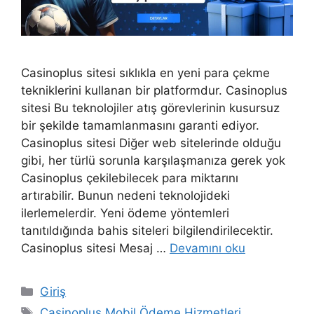
Casinoplus sitesi sıklıkla en yeni para çekme
tekniklerini kullanan bir platformdur. Casinoplus
sitesi Bu teknolojiler atış görevlerinin kusursuz
bir şekilde tamamlanmasını garanti ediyor.
Casinoplus sitesi Diğer web sitelerinde olduğu
gibi, her türlü sorunla karşılaşmanıza gerek yok
Casinoplus çekilebilecek para miktarını
artırabilir. Bunun nedeni teknolojideki
ilerlemelerdir. Yeni ödeme yöntemleri
tanıtıldığında bahis siteleri bilgilendirilecektir.
Casinoplus sitesi Mesaj …
Devamını oku
Kategoriler
Giriş
Etiketler
Casinoplus Mobil Ödeme Hizmetleri
,